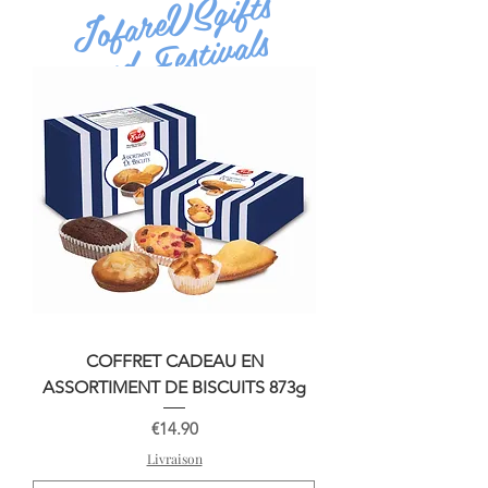
gifts
VS
are
I
of
and Festivals
COFFRET CADEAU EN
ASSORTIMENT DE BISCUITS 873g
Price
€14.90
Livraison