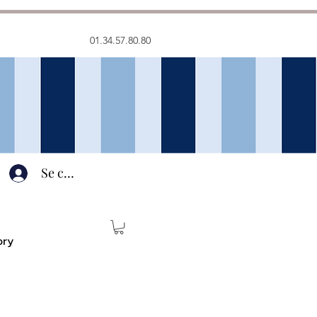
01.34.57.80.80
Se connecter
ory