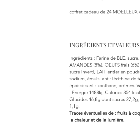
coffret cadeau de 24 MOELLEU
INGRÉDIENTS ET VALEUR
Ingrédients : Farine de BLE, sucr
AMANDES (8%), OEUFS frais (6%), hu
sucre inverti, LAIT entier en poudr
sodium, émulsi ant : lécithine de 
épaississant : xanthane, arômes. V
: Energie 1488kj, Calories 354 kcal
Glucides 46,8g dont sucres 27,2g, 
1,1g.
Traces éventuelles de : fruits à coq
la chaleur et de la lumière.