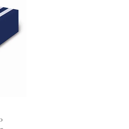
Price
0
on