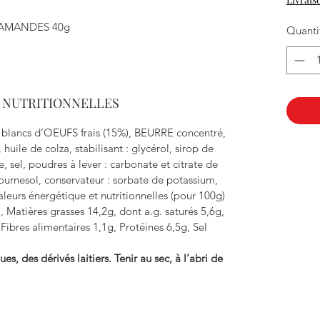
X AMANDES 40g
Quanti
S NUTRITIONNELLES
e, blancs d’OEUFS frais (15%), BEURRE concentré,
ile de colza, stabilisant : glycérol, sirop de
e, sel, poudres à lever : carbonate et citrate de
tournesol, conservateur : sorbate de potassium,
aleurs énergétique et nutritionnelles (pour 100g)
, Matières grasses 14,2g, dont a.g. saturés 5,6g,
Fibres alimentaires 1,1g, Protéines 6,5g, Sel
ues, des dérivés laitiers. Tenir au sec, à l’abri de