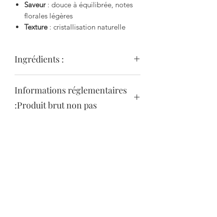
Saveur
: douce à équilibrée, notes
florales légères
Texture
: cristallisation naturelle
Ingrédients :
Informations réglementaires
100% miel
:Produit brut non pas
Produit brut non pasteurisé
Conservation
Déconseillé aux enfants de moins
de 12 mois
DDM : 2 ans
Sans additif, sans conservateur
Conditions
: à l’abri de la lumière,
entre 10 et 20 °C
Cristallisation naturelle possible
Secure payment
(gage de qualité)