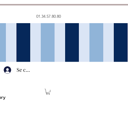
01.34.57.80.80
Se connecter
ory