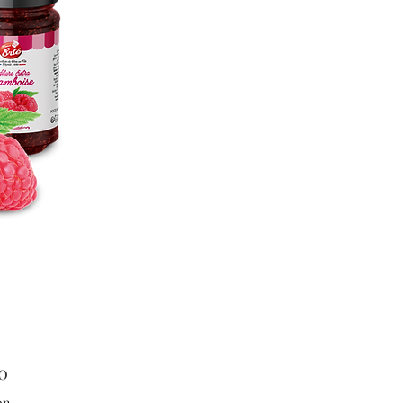
Price
0
on