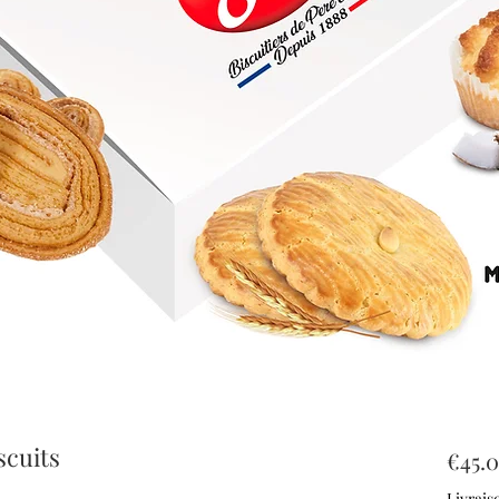
scuits
€45.
Livrais