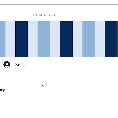
01.34.57.80.80
Se connecter
ory