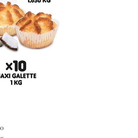
Price
00
on