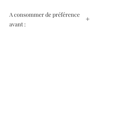
A consommer de préférence
avant :
8 Semaines ( Voir sur l'emballage )
Secure payment
Join us on the networks
commercial@biscuiterie-erte.com
Zi du Chemin Vert - 6 Allée des Haphleries
78610 Le Perray En Yvelines -
01.34.57.80.80
Terms of Sales
© 2020 by BISCUITERIE ERTE SAS